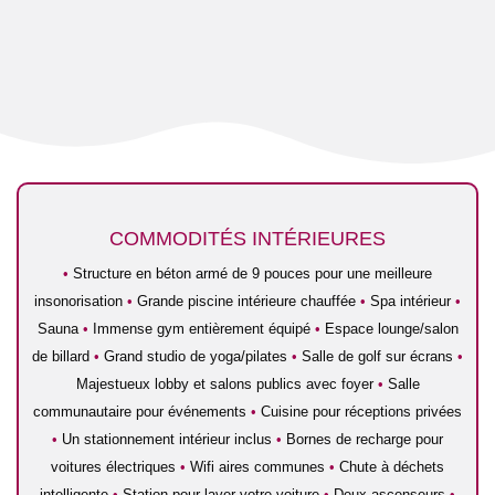
COMMODITÉS INTÉRIEURES
•
Structure en béton armé de 9 pouces pour une meilleure
insonorisation
•
Grande piscine intérieure chauffée
•
Spa intérieur
•
Sauna
•
Immense gym entièrement équipé
•
Espace lounge/salon
de billard
•
Grand studio de yoga/pilates
•
Salle de golf sur écrans
•
Majestueux lobby et salons publics avec foyer
•
Salle
communautaire pour événements
•
Cuisine pour réceptions privées
•
Un stationnement intérieur inclus
•
Bornes de recharge pour
voitures électriques
•
Wifi aires communes
•
Chute à déchets
intelligente
•
Station pour laver votre voiture
•
Deux ascenseurs
•